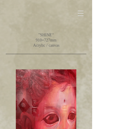
”SHINE“
910×727mm
Acrylic / canvas