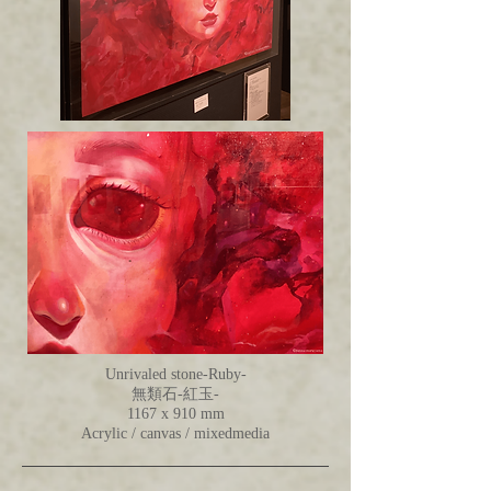
Unrivaled stone-Ruby-
無類石-紅玉-
1167 x 910 mm
Acrylic / canvas / mixedmedia